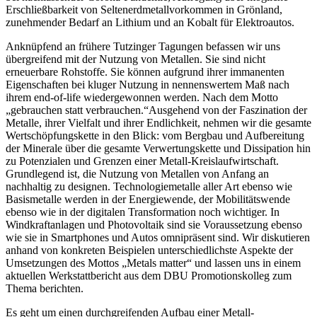
Erschließbarkeit von Seltenerdmetallvorkommen in Grönland,
zunehmender Bedarf an Lithium und an Kobalt für Elektroautos.
Anknüpfend an frühere Tutzinger Tagungen befassen wir uns
übergreifend mit der Nutzung von Metallen. Sie sind nicht
erneuerbare Rohstoffe. Sie können aufgrund ihrer immanenten
Eigenschaften bei kluger Nutzung in nennenswertem Maß nach
ihrem end-of-life wiedergewonnen werden. Nach dem Motto
„gebrauchen statt verbrauchen.“Ausgehend von der Faszination der
Metalle, ihrer Vielfalt und ihrer Endlichkeit, nehmen wir die gesamte
Wertschöpfungskette in den Blick: vom Bergbau und Aufbereitung
der Minerale über die gesamte Verwertungskette und Dissipation hin
zu Potenzialen und Grenzen einer Metall-Kreislaufwirtschaft.
Grundlegend ist, die Nutzung von Metallen von Anfang an
nachhaltig zu designen. Technologiemetalle aller Art ebenso wie
Basismetalle werden in der Energiewende, der Mobilitätswende
ebenso wie in der digitalen Transformation noch wichtiger. In
Windkraftanlagen und Photovoltaik sind sie Voraussetzung ebenso
wie sie in Smartphones und Autos omnipräsent sind. Wir diskutieren
anhand von konkreten Beispielen unterschiedlichste Aspekte der
Umsetzungen des Mottos „Metals matter“ und lassen uns in einem
aktuellen Werkstattbericht aus dem DBU Promotionskolleg zum
Thema berichten.
Es geht um einen durchgreifenden Aufbau einer Metall-