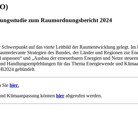
RO)
itungsstudie zum Raumordnungsbericht 2024
Schwerpunkt auf das vierte Leitbild der Raumentwicklung gelegt. Im Fo
umrelevante Strategien des Bundes, der Länder und Regionen zur En
npassen“ und „Ausbau der erneuerbaren Energien und Netze steuern“ 
en und Handlungsempfehlungen für das Thema Energiewende und Klimaan
ROB2024 gebündelt.
n Sie
hier.
 und Klimaanpassung können
hier
abgerufen werden.