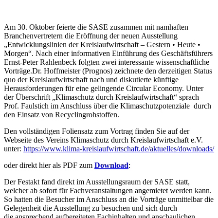
Am 30. Oktober feierte die SASE zusammen mit namhaften
Branchenvertretern die Eröffnung der neuen Ausstellung
„Entwicklungslinien der Kreislaufwirtschaft – Gestern • Heute •
Morgen“. Nach einer informativen Einführung des Geschäftsführers
Ernst-Peter Rahlenbeck folgten zwei interessante wissenschaftliche
Vorträge.Dr. Hoffmeister (Prognos) zeichnete den derzeitigen Status
quo der Kreislaufwirtschaft nach und diskutierte künftige
Herausforderungen für eine gelingende Circular Economy. Unter
der Überschrift „Klimaschutz durch Kreislaufwirtschaft“ sprach
Prof. Faulstich im Anschluss über die Klimaschutzpotenziale durch
den Einsatz von Recyclingrohstoffen.
Den vollständigen Foliensatz zum Vortrag finden Sie auf der
Webseite des Vereins Klimaschutz durch Kreislaufwirtschaft e.V.
unter:
https://www.klima-kreislaufwirtschaft.de/aktuelles/downloads/
oder direkt hier als PDF zum
Download
:
Der Festakt fand direkt im Ausstellungsraum der SASE statt,
welcher ab sofort für Fachveranstaltungen angemietet werden kann.
So hatten die Besucher im Anschluss an die Vorträge unmittelbar die
Gelegenheit die Ausstellung zu besuchen und sich durch
die ansprechend aufbereiteten Fachinhalten und anschaulichen