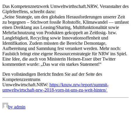
Das Kompetenznetzwerk Umweltwirthschaft.NRW, Veranstalter des
Gipfeltreffens, schreibt dazu:
„Seine Strategie, um den globalen Herausforderungen unserer Zeit
zu begegnen – Stichwort fossile Rohstoffe, Klimawandel — umfasst
einen Dreiklang aus Leasing/Sharing, Multifunktionalität sowie
Mehrfachnutzung von Produkten gekoppelt an Zeitlosig- bzw.
Langlebigkeit, Recycling sowie Innovationsoffenheit und
Identifikation. Zudem müssten die Bereiche Demontage,
Aufbereitung und Sammlung fest verankert werden. Mehr noch:
Faulstich bringt eine eigene Ressourcenstrategie für NRW ins Spiel.
Eine Idee, die auch von Ministerin Heinen-Esser über Twitter
kommentiert wurde: „Das war ein starkes Statement!“
Den vollständigen Bericht finden Sie auf der Seite des
Kompetenzzentrums
Umweltwirtschaft.NRW:
https://knuw.nrw/report/summit-
umweltwirtschaft-nrw-2018-vorn-ist-uns-zu-weit-hinten/
by admin