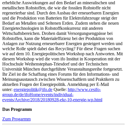
erhebliche Auswirkungen auf den Bedarf an mineralischen und
metallischen Rohstoffen, die wie die fossilen Rohstoffe nicht
regenerierbar sind. Durch den Ausbau der erneuerbaren Energien
und die Produktion von Batterien für Elektrofahrzeuge steigt der
Bedarf an Metallen und Seltenen Erden. Zudem stehen die neuen
Energietechnologien in Rohstoffkonkurrenz mit anderen
Wirtschaftsbereichen. Drohen damit Versorgungsengpässe bei
Rohstoffen, kann die Materialeffizienz bei der Produktion von
Anlagen zur Nutzung erneuerbarer Energien gesteigert werden und
welche Rolle spielt dabei das Recycling? Für diese Fragen suchen
wir auf dem 10. Energiepolitischen Workshop nach Antworten. Mit
diesem Workshop wird die vom ifo Institut in Kooperation mit der
Hochschule Weihenstephan-Triesdorf und der Technischen
Universität München durchgeführte Veranstaltungsreihe fortgesetzt.
Ihr Ziel ist die Schaffung eines Forums für den Informations- und
Meinungsaustausch zwischen Wissenschaftlern und Praktikern zu
aktuellen Fragen der Energiepolitik. Anmeldung per E-Mail
unter:
energiepolitik@ifo.de
Quelle:
http://www.cesifo-
group.de/de/ifoHome/events/individual-
events/Archive/2018/20180928-ekr-10-energie-wp.html
Das Programm
Zum Progarmm