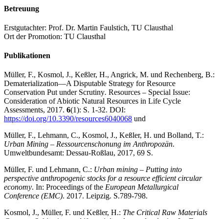
Betreuung
Erstgutachter: Prof. Dr. Martin Faulstich, TU Clausthal
Ort der Promotion: TU Clausthal
Publikationen
Müller, F., Kosmol, J., Keßler, H., Angrick, M. und Rechenberg, B.:
Dematerialization—A Disputable Strategy for Resource
Conservation Put under Scrutiny
.
Resources – Special Issue:
Consideration of Abiotic Natural Resources in Life Cycle
Assessments, 2017.
6
(1): S. 1-32. DOI:
https://doi.org/10.3390/resources6040068
und
Müller, F., Lehmann, C., Kosmol, J., Keßler, H. und Bolland, T.:
Urban Mining – Ressourcenschonung im Anthropozän
.
Umweltbundesamt: Dessau-Roßlau, 2017, 69 S.
Müller, F. und Lehmann, C.:
Urban mining – Putting into
perspective anthropogenic stocks for a resource efficient circular
economy
. In: Proceedings of the
European Metallurgical
Conference (EMC)
. 2017. Leipzig. S.789-798.
Kosmol, J., Müller, F. und Keßler, H.:
The Critical Raw Materials