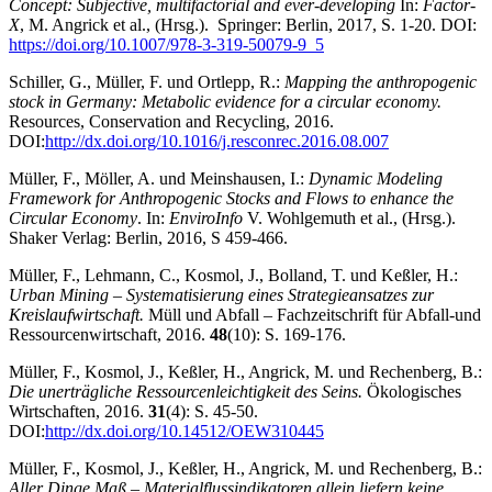
Concept: Subjective, multifactorial and ever-developing
In:
Factor-
X
, M. Angrick et al., (Hrsg.). Springer: Berlin, 2017, S. 1-20. DOI:
https://doi.org/10.1007/978-3-319-50079-9_5
Schiller, G., Müller, F. und Ortlepp, R.:
Mapping the anthropogenic
stock in Germany: Metabolic evidence for a circular economy.
Resources, Conservation and Recycling, 2016.
DOI:
http://dx.doi.org/10.1016/j.resconrec.2016.08.007
Müller, F., Möller, A. und Meinshausen, I.:
Dynamic Modeling
Framework for Anthropogenic Stocks and Flows to enhance the
Circular Economy
. In:
EnviroInfo
V. Wohlgemuth et al., (Hrsg.).
Shaker Verlag: Berlin, 2016, S 459-466.
Müller, F., Lehmann, C., Kosmol, J., Bolland, T. und Keßler, H.:
Urban Mining – Systematisierung eines Strategieansatzes zur
Kreislaufwirtschaft.
Müll und Abfall – Fachzeitschrift für Abfall-und
Ressourcenwirtschaft, 2016.
48
(10): S. 169-176.
Müller, F., Kosmol, J., Keßler, H., Angrick, M. und Rechenberg, B.:
Die unerträgliche Ressourcenleichtigkeit des Seins.
Ökologisches
Wirtschaften, 2016.
31
(4): S. 45-50.
DOI:
http://dx.doi.org/10.14512/OEW310445
Müller, F., Kosmol, J., Keßler, H., Angrick, M. und Rechenberg, B.:
Aller Dinge Maß – Materialflussindikatoren allein liefern keine