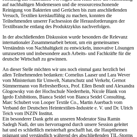
auf nachhaltigen Modemessen und die ressourcenschonende
Reinigung von Bakterien und Gerüchen bis zum anschließenden
Versuch, Textilien kreislauffähig zu machen, konnten die
Teilnehmenden unserer Fachsession die Herausforderungen der
Textilbranche entlang des Produktzyklus nachverfolgen.
In der abschließenden Diskussion wurde besonders die Relevanz
internationaler Zusammenarbeit betont, um ein gemeinsames
Verständnis von Nachhaltigkeit zu entwickeln, innovative Lösungen
umzusetzen und insbesondere auch Arbeits- und Fachkräfte für die
deutsche Wirtschaft zu gewinnen.
An dieser Stelle möchten wir uns noch einmal ganz herzlich bei
allen Teilnehmenden bedanken: Cornelius Laaser und Lara Wever
vom Ministerium für Umwelt, Naturschutz und Verkehr, Gernot
Sümmermann von RefresherBoxx, Prof. Ellen Bendt und Alexandra
Glogowsky von der Hochschule Niederrhein, Nicole Blank von
Igedo Exhibitions, Bianca Seidel von Bianca Seidel Consulting,
Marc Schubert von Looper Textile Co., Martin Auerbach vom
Verband der Deutschen Heimtextilien-Industrie e. V. und Dr. Ulrich
Teich vom INZIN Institut.
Ein besonderer Dank geht an unseren Moderator Sina Ramin
Sadegh Nadi, der uns hervorragend durch unsere Session geleitet
hat und es schließlich meisterhaft geschafft hat, die Hauptthemen
prägnant und verständlich während des abschließenden TIL-Storms