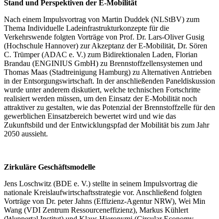
Stand und Perspektiven der E-Mobilität
Nach einem Impulsvortrag von Martin Duddek (NLStBV) zum
Thema Individuelle Ladeinfrastrukturkonzepte für die
Verkehrswende folgten Vorträge von Prof. Dr. Lars-Oliver Gusig
(Hochschule Hannover) zur Akzeptanz der E-Mobilität, Dr. Sören
C. Trümper (ADAC e. V.) zum Bidirektionalen Laden, Florian
Brandau (ENGINIUS GmbH) zu Brennstoffzellensystemen und
Thomas Maas (Stadtreinigung Hamburg) zu Alternativen Antrieben
in der Entsorgungswirtschaft. In der anschließenden Paneldiskussion
wurde unter anderem diskutiert, welche technischen Fortschritte
realisiert werden müssen, um den Einsatz der E-Mobilität noch
attraktiver zu gestalten, wie das Potenzial der Brennstoffzelle für den
gewerblichen Einsatzbereich bewertet wird und wie das
Zukunftsbild und der Entwicklungspfad der Mobilität bis zum Jahr
2050 aussieht.
Zirkuläre Geschäftsmodelle
Jens Loschwitz (BDE e. V.) stellte in seinem Impulsvortrag die
nationale Kreislaufwirtschaftsstrategie vor. Anschließend folgten
Vorträge von Dr. peter Jahns (Effizienz-Agentur NRW), Wei Min
Wang (VDI Zentrum Ressourceneffizienz), Markus Kühlert
(Wuppertal Institut) und Klaus Hieronymi (Circular Economy