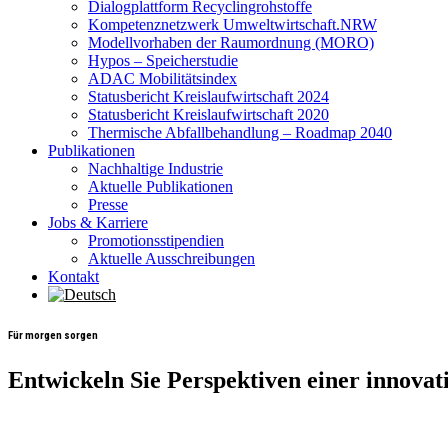
Dialogplattform Recyclingrohstoffe
Kompetenznetzwerk Umweltwirtschaft.NRW
Modellvorhaben der Raumordnung (MORO)
Hypos – Speicherstudie
ADAC Mobilitätsindex
Statusbericht Kreislaufwirtschaft 2024
Statusbericht Kreislaufwirtschaft 2020
Thermische Abfallbehandlung – Roadmap 2040
Publikationen
Nachhaltige Industrie
Aktuelle Publikationen
Presse
Jobs & Karriere
Promotionsstipendien
Aktuelle Ausschreibungen
Kontakt
Für morgen sorgen
Entwickeln
Sie
Perspektiven
einer
innovat