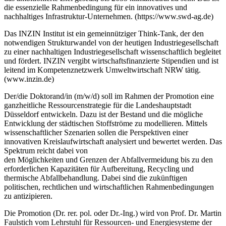
die essenzielle Rahmenbedingung für ein innovatives und
nachhaltiges Infrastruktur-Unternehmen. (https://www.swd-ag.de)
Das INZIN Institut ist ein gemeinnütziger Think-Tank, der den
notwendigen Strukturwandel von der heutigen Industriegesellschaft
zu einer nachhaltigen Industriegesellschaft wissenschaftlich begleitet
und fördert. INZIN vergibt wirtschaftsfinanzierte Stipendien und ist
leitend im Kompetenznetzwerk Umweltwirtschaft NRW tätig.
(www.inzin.de)
Der/die Doktorand/in (m/w/d) soll im Rahmen der Promotion eine
ganzheitliche Ressourcenstrategie für die Landeshauptstadt
Düsseldorf entwickeln. Dazu ist der Bestand und die mögliche
Entwicklung der städtischen Stoffströme zu modellieren. Mittels
wissenschaftlicher Szenarien sollen die Perspektiven einer
innovativen Kreislaufwirtschaft analysiert und bewertet werden. Das
Spektrum reicht dabei von
den Möglichkeiten und Grenzen der Abfallvermeidung bis zu den
erforderlichen Kapazitäten für Aufbereitung, Recycling und
thermische Abfallbehandlung. Dabei sind die zukünftigen
politischen, rechtlichen und wirtschaftlichen Rahmenbedingungen
zu antizipieren.
Die Promotion (Dr. rer. pol. oder Dr.-Ing.) wird von Prof. Dr. Martin
Faulstich vom Lehrstuhl für Ressourcen- und Energiesysteme der