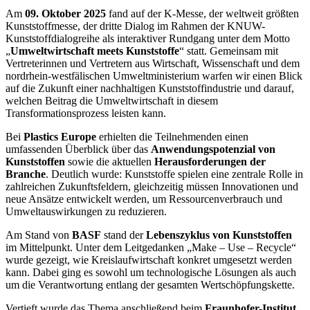
Am
09. Oktober 2025
fand auf der K-Messe, der weltweit größten
Kunststoffmesse, der dritte Dialog im Rahmen der KNUW-
Kunststoffdialogreihe als interaktiver Rundgang unter dem Motto
„
Umweltwirtschaft meets Kunststoffe
“ statt. Gemeinsam mit
Vertreterinnen und Vertretern aus Wirtschaft, Wissenschaft und dem
nordrhein-westfälischen Umweltministerium warfen wir einen Blick
auf die Zukunft einer nachhaltigen Kunststoffindustrie und darauf,
welchen Beitrag die Umweltwirtschaft in diesem
Transformationsprozess leisten kann.
Bei
Plastics Europe
erhielten die Teilnehmenden einen
umfassenden Überblick über das
Anwendungspotenzial von
Kunststoffen
sowie die aktuellen
Herausforderungen der
Branche
. Deutlich wurde: Kunststoffe spielen eine zentrale Rolle in
zahlreichen Zukunftsfeldern, gleichzeitig müssen Innovationen und
neue Ansätze entwickelt werden, um Ressourcenverbrauch und
Umweltauswirkungen zu reduzieren.
Am Stand von
BASF
stand der
Lebenszyklus von Kunststoffen
im Mittelpunkt. Unter dem Leitgedanken „Make – Use – Recycle“
wurde gezeigt, wie Kreislaufwirtschaft konkret umgesetzt werden
kann. Dabei ging es sowohl um technologische Lösungen als auch
um die Verantwortung entlang der gesamten Wertschöpfungskette.
Vertieft wurde das Thema anschließend beim
Fraunhofer-Institut
,