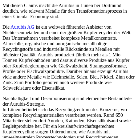
Mit diesen Claims macht die Aurubis in Lünen bei Dortmund
deutlich, wie relevant Metalle für den Transformationsprozess in
einer Circular Economy sind.
Die
Aurubis AG
ist ein weltweit führender Anbieter von
Nichteisenmetallen und einer der größten Kupferrecycler der Welt.
Das Unternehmen verarbeitet komplexe Metallkonzentrate,
Altmetalle, organische und anorganische metallhaltige
Recyclingstoffe und industrielle Rückstände zu Metallen mit
höchster Qualität. Aurubis produziert jährlich mehr als 1 Mio.
Tonnen Kupferkathoden und daraus diverse Produkte aus Kupfer
oder Kupferlegierungen wie Gießwalzdraht, Stranggussformate,
Profile oder Flachwalzprodukte. Darüber hinaus erzeugt Aurubis
viele andere Metalle wie Edelmetalle, Selen, Blei, Nickel, Zinn oder
Zink. Zum Portfolio gehören auch weitere Produkte wie
Schwefelsäure oder Eisensilikat.
Nachhaltigkeit und Decarbonisierung sind elementare Bestandteile
der Aurubis-Strategie.
In Lünen befindet sich das Recyclingzentrum des Konzerns, wo
komplexe Recyclingmaterialien verarbeitet werden. Rund 650
Mitarbeiter stellen dort Anoden, Kathoden, Eisensilikatsand sowie
Begleitprodukte her. Für ein kreislaufwirtschaftsgerechtes
Kupferrecycling sorgen Unternehmen, wie Aurubis mit
umweltneutralen Prozesstechnologien und Recyclingwegen.