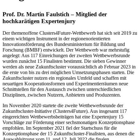
Prof. Dr. Martin Faulstich – Mitglied der
hochkarätigen Expertenjury
Der themenoffene Clusters4Future-Wettbewerb hat sich seit 2019 zu
einem wichtigen Instrument in der regionenorientierten
Innovationsförderung des Bundesministerium für Bildung und
Forschung (BMBF) entwickelt. Der Wettbewerb war mehrstufig
angelegt: Aus 117 Einreichungen der zweiten Wettbewerbsrunde
wurden zunächst 15 Finalisten bestimmt. Die sieben Gewinner
werden als neue Zukunftscluster voraussichtlich ab Februar 2023 in
die erste von bis zu drei möglichen Umsetzungsphasen starten. Die
Zukunftscluster nutzen ein regionales Umfeld und schaffen mit
neuartigen Kooperationsformen und Experimentierräumen neue
Schnittstellen für den Austausch zwischen unterschiedlichen
Disziplinen, zwischen Nutzern, Anbietern und Produzenten.
Im November 2020 startete die zweite Wettbewerbsrunde der
Zukunftscluster-Initiative (Clusters4Future). Aus insgesamt 117
eingereichten Wettbewerbsbeiträgen hat eine Expertenjury 15
Vorschläge zur Förderung einer sechsmonatigen Konzeptionsphase
empfohlen. Im September 2021 fiel der Startschuss für die
Konzeptionsphase der 15 Zukunftscluster-Finalisten, aus denen die
Auswahlsitzung vom 11. und 12. Juli 2022 die finalen