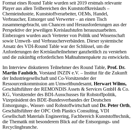
Format eines Round Table wurden seit 2019 erstmals relevante
Player aus allen Teilbereichen des Kunststoffkreislaufs –
Chemieindustrie, Kunststoffverarbeiter, OEMs, Handel,
Verbraucher, Entsorger und Verwerter – an einen Tisch
zusammengebracht, um Chancen und Herausforderungen aus der
Perspektive der jeweiligen Kreislaufstufen herauszuarbeiten.
Einbezogen wurden auch Vertreter von Politik und Wissenschaft
sowie Umwelt- und Verbraucherverbänden. Dieser systemische
Ansatz des VDI-Round Table war der Schlüssel, um die
Anforderungen der Kreislaufteilnehmer ganzheitlich zu verstehen
und die zukünftig erforderlichen Maßnahmenpakete zu entwickeln.
Im Interview diskutieren Teilnehmer des
Round Table,
Prof. Dr.
Martin Faulstich
, Vorstand INZIN e.V. – Institut für die Zukunft
der Industriegesellschaft und Co-Vorsitzender der
Ressourcenkommission am Umweltbundesamt,
Herwart Wilms,
Geschäftsführer der REMONDIS Assets & Services GmbH & Co.
KG, Vorsitzender des BDI-Ausschusses für Rohstoffpolitik,
Vizepräsident des BDE-Bundesverbandes der Deutschen
Entsorgungs-, Wasser- und Rohstoffwirtschaft und
Dr. Peter Orth
,
Geschäftsführer der OPC Orth Plastics Consulting, VDI
Gesellschaft Materials Engineering, Fachbereich Kunststofftechnik,
die Thematik mit besonderem Blick auf die Ent
sorgungs- und
Recyclingbranche.