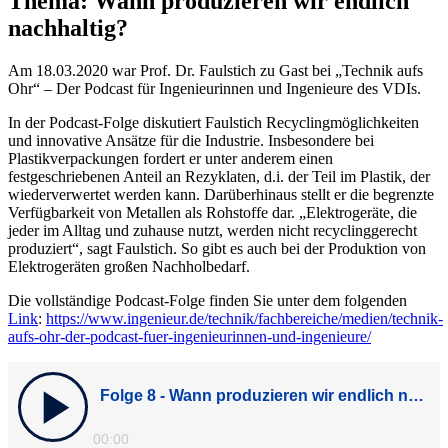
Thema: Wann produzieren wir endlich
nachhaltig?
Am 18.03.2020 war Prof. Dr. Faulstich zu Gast bei „Technik aufs
Ohr“ – Der Podcast für Ingenieurinnen und Ingenieure des VDIs.
In der Podcast-Folge diskutiert Faulstich Recyclingmöglichkeiten
und innovative Ansätze für die Industrie. Insbesondere bei
Plastikverpackungen fordert er unter anderem einen
festgeschriebenen Anteil an Rezyklaten, d.i. der Teil im Plastik, der
wiederverwertet werden kann. Darüberhinaus stellt er die begrenzte
Verfügbarkeit von Metallen als Rohstoffe dar. „Elektrogeräte, die
jeder im Alltag und zuhause nutzt, werden nicht recyclinggerecht
produziert“, sagt Faulstich. So gibt es auch bei der Produktion von
Elektrogeräten großen Nachholbedarf.
Die vollständige Podcast-Folge finden Sie unter dem folgenden
Link
:
https://www.ingenieur.de/technik/fachbereiche/medien/technik-
aufs-ohr-der-podcast-fuer-ingenieurinnen-und-ingenieure/