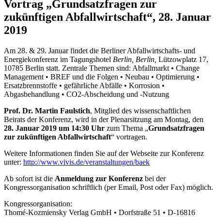
Vortrag „Grundsatzfragen zur
zukünftigen Abfallwirtschaft“, 28. Januar
2019
Am 28. & 29. Januar findet die Berliner Abfallwirtschafts- und
Energiekonferenz im Tagungshotel
Berlin, Berlin,
Lützowplatz 17,
10785 Berlin statt. Zentrale Themen sind: Abfallmarkt • Change
Management • BREF und die Folgen • Neubau • Optimierung •
Ersatzbrennstoffe • gefährliche Abfälle • Korrosion •
Abgasbehandlung • CO2-Abscheidung und -Nutzung
Prof. Dr. Martin Faulstich
, Mitglied des wissenschaftlichen
Beirats der Konferenz, wird in der Plenarsitzung am Montag, den
28. Januar 2019 um 14:30 Uhr
zum Thema „
Grundsatzfragen
zur zukünftigen Abfallwirtschaft
“ vortragen.
Weitere Informationen finden Sie auf der Webseite zur Konferenz
unter:
http://www.vivis.de/veranstaltungen/baek
Ab sofort ist die
Anmeldung zur Konferenz
bei der
Kongressorganisation schriftlich (per Email, Post oder Fax) möglich.
Kongressorganisation:
Thomé-Kozmiensky Verlag GmbH • Dorfstraße 51 • D-16816