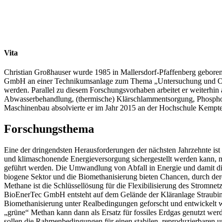
Vita
Christian Großhauser wurde 1985 in Mallersdorf-Pfaffenberg geboren 
GmbH an einer Technikumsanlage zum Thema „Untersuchung und Optim
werden. Parallel zu diesem Forschungsvorhaben arbeitet er weiterhi
Abwasserbehandlung, (thermische) Klärschlammentsorgung, Phosphor
Maschinenbau absolvierte er im Jahr 2015 an der Hochschule Kempten
Forschungsthema
Eine der dringendsten Herausforderungen der nächsten Jahrzehnte ist
und klimaschonende Energieversorgung sichergestellt werden kann, mu
geführt werden. Die Umwandlung von Abfall in Energie und damit die M
biogene Sektor und die Biomethanisierung bieten Chancen, durch der
Methane ist die Schlüssellösung für die Flexibilisierung des Stromn
BioEnerTec GmbH entsteht auf dem Gelände der Kläranlage Straubi
Biomethanisierung unter Realbedingungen geforscht und entwickelt 
„grüne“ Methan kann dann als Ersatz für fossiles Erdgas genutzt wer
sollen die Rahmenbedingungen für einen stabilen, reproduzierbaren u