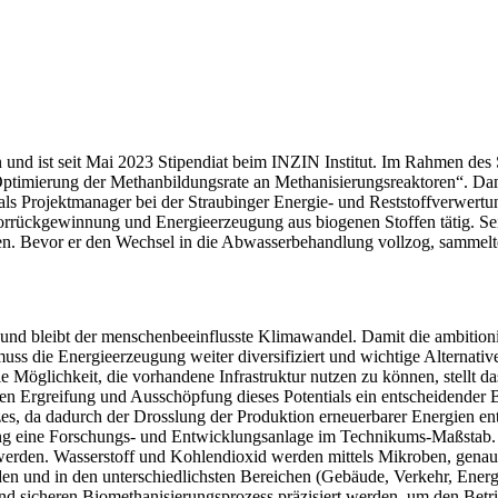
und ist seit Mai 2023 Stipendiat beim INZIN Institut. Im Rahmen des 
ierung der Methanbildungsrate an Methanisierungsreaktoren“. Damit 
n als Projektmanager bei der Straubinger Energie- und Reststoffverwe
rückgewinnung und Energieerzeugung aus biogenen Stoffen tätig. Se
. Bevor er den Wechsel in die Abwasserbehandlung vollzog, sammelte 
 und bleibt der menschenbeeinflusste Klimawandel. Damit die ambition
ss die Energieerzeugung weiter diversifiziert und wichtige Alternativ
öglichkeit, die vorhandene Infrastruktur nutzen zu können, stellt das
en Ergreifung und Ausschöpfung dieses Potentials ein entscheidender 
etzes, da dadurch der Drosslung der Produktion erneuerbarer Energien
ng eine Forschungs- und Entwicklungsanlage im Technikums-Maßstab.
werden. Wasserstoff und Kohlendioxid werden mittels Mikroben, gena
den und in den unterschiedlichsten Bereichen (Gebäude, Verkehr, Ener
nd sicheren Biomethanisierungsprozess präzisiert werden, um den Betr