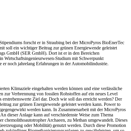
Stipendiums forscht er in Straubing bei der MicroPyros BioEnerTec
soll ein wichtiger Beitrag zur grünen Energiewende geleistet
rtungs GmbH (SER GmbH). Dort ist er in den Bereichen
in Wirtschaftsingenieurwesen-Studium mit Schwerpunkt
er noch jahrelang Erfahrungen in der Automobilindustrie.
ierten Klimaziele eingehalten werden können und eine verlässliche
en zur Verbrennung von fossilen Rohstoffen auf ein neues Level
 erstrebenswerte Ziel dar. Doch wie soll das erreicht werden? Der
Beitrag zur grünen Energiewende geleistet werden kann. Power to
 entgegengewirkt werden kann. In Zusammenarbeit mit der MicroPyros
 An dieser Anlage kann auf verschiedenste Weise zum Thema
uer chemolithoautotropher Archaeen, zu Methan umgewandelt. Dieses
gieerzeugung oder Mobilität) genutzt werden. Durch diese Promotion
ieb zukünftiger Biomethanisierungsanlagen zu gewährleisten, um so