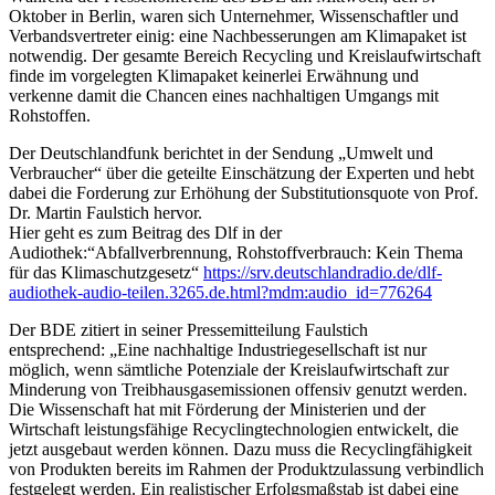
Oktober in Berlin, waren sich Unternehmer, Wissenschaftler und
Verbandsvertreter einig: eine Nachbesserungen am Klimapaket ist
notwendig. Der gesamte Bereich Recycling und Kreislaufwirtschaft
finde im vorgelegten Klimapaket keinerlei Erwähnung und
verkenne damit die Chancen eines nachhaltigen Umgangs mit
Rohstoffen.
Der Deutschlandfunk berichtet in der Sendung „Umwelt und
Verbraucher“ über die geteilte Einschätzung der Experten und hebt
dabei die Forderung zur Erhöhung der Substitutionsquote von Prof.
Dr. Martin Faulstich hervor.
Hier geht es zum Beitrag des Dlf in der
Audiothek:“Abfallverbrennung, Rohstoffverbrauch: Kein Thema
für das Klimaschutzgesetz“
https://srv.deutschlandradio.de/dlf-
audiothek-audio-teilen.3265.de.html?mdm:audio_id=776264
Der BDE zitiert in seiner Pressemitteilung Faulstich
entsprechend: „Eine nachhaltige Industriegesellschaft ist nur
möglich, wenn sämtliche Potenziale der Kreislaufwirtschaft zur
Minderung von Treibhausgasemissionen offensiv genutzt werden.
Die Wissenschaft hat mit Förderung der Ministerien und der
Wirtschaft leistungsfähige Recyclingtechnologien entwickelt, die
jetzt ausgebaut werden können. Dazu muss die Recyclingfähigkeit
von Produkten bereits im Rahmen der Produktzulassung verbindlich
festgelegt werden. Ein realistischer Erfolgsmaßstab ist dabei eine