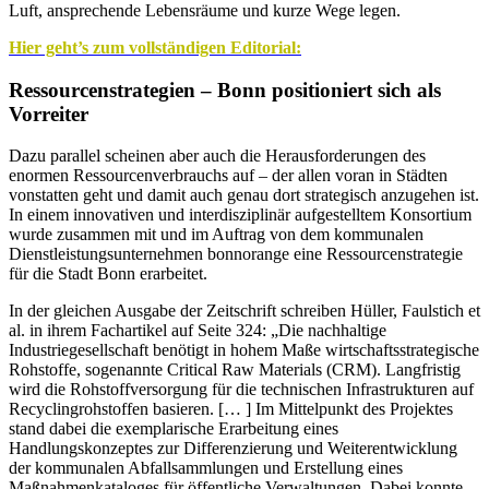
Luft, ansprechende Lebensräume und kurze Wege legen.
Hier geht’s zum vollständigen Editorial:
Ressourcenstrategien – Bonn positioniert sich als
Vorreiter
Dazu parallel scheinen aber auch die Herausforderungen des
enormen Ressourcenverbrauchs auf – der allen voran in Städten
vonstatten geht und damit auch genau dort strategisch anzugehen ist.
In einem innovativen und interdisziplinär aufgestelltem Konsortium
wurde zusammen mit und im Auftrag von dem kommunalen
Dienstleistungsunternehmen bonnorange eine Ressourcenstrategie
für die Stadt Bonn erarbeitet.
In der gleichen Ausgabe der Zeitschrift schreiben Hüller, Faulstich et
al. in ihrem Fachartikel auf Seite 324: „Die nachhaltige
Industriegesellschaft benötigt in hohem Maße wirtschaftsstrategische
Rohstoffe, sogenannte Critical Raw Materials (CRM). Langfristig
wird die Rohstoffversorgung für die technischen Infrastrukturen auf
Recyclingrohstoffen basieren. [… ] Im Mittelpunkt des Projektes
stand dabei die exemplarische Erarbeitung eines
Handlungskonzeptes zur Differenzierung und Weiterentwicklung
der kommunalen Abfallsammlungen und Erstellung eines
Maßnahmenkataloges für öffentliche Verwaltungen. Dabei konnte