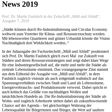
News 2019
Prof. Dr. Martin Faulstich in der Zeitschrift „Müll und Abfall“,
Ausgabe 7, 2019
„Städte können durch Re-Industrialisierung und Circular Economy
weltweit zum Vorreiter für Klima- und Ressourcenschutz werden.
Mit lebenswerten Quartieren und grüner Urbanität könnte die Vision
Nachhaltigkeit dort Wirklichkeit werden..“
In der Juliausgabe der Fachzeitschrift „Müll und Abfall“ positioniert
sich Prof. Dr. Martin Faulstich gleich zwei Mal zur Zukunft von
Städten und deren Ressourcenstrategien und zeigt dabei klare Wege
für eine Industriegesellschaft auf, die mehr und mehr die Städte als
zentrale Lebensräume einnimmt. Das vorangegangene Zitat stammt
aus dem Editorial der Ausgabe von „Müll und Abfall“, in dem
Faulstich zugleich visionär als auch zeitgemäß realistisch auf das
Spannungsverhältnis zwischen Stadt und Land als Lebensräume,
Energieverbrauchs- und Produktionsorte verweist. Dabei spricht er
auch kritisch das Gefälle von nachhaltigen Wollen und
tatsächlichem Handeln an. Die Re-Industrialisierung der Städte als
Wohn- und zugleich Arbeitsorte stehen dabei als zukunftsweisende
Chance auf der Agenda – bei gleichzeitiger Wahrung der
Lebensqualität für Bürgerinnen und Bürger, die Wert auf saubere