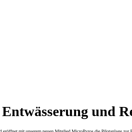
r Entwässerung und R
 eröffnet mit unserem neuen Mitglied MicroPyros die Pilotanlage zur 