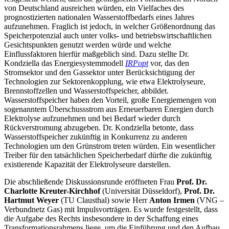
von Deutschland ausreichen würden, ein Vielfaches des
prognostizierten nationalen Wasserstoffbedarfs eines Jahres
aufzunehmen. Fraglich ist jedoch, in welcher Größenordnung das
Speicherpotenzial auch unter volks- und betriebswirtschaftlichen
Gesichtspunkten genutzt werden würde und welche
Einflussfaktoren hierfür maßgeblich sind. Dazu stellte Dr.
Kondziella das Energiesystemmodell
IRPopt
vor, das den
Stromsektor und den Gassektor unter Berücksichtigung der
Technologien zur Sektorenkopplung, wie etwa Elektrolyseure,
Brennstoffzellen und Wasserstoffspeicher, abbildet.
Wasserstoffspeicher haben den Vorteil, große Energiemengen von
sogenanntem Überschussstrom aus Erneuerbaren Energien durch
Elektrolyse aufzunehmen und bei Bedarf wieder durch
Rückverstromung abzugeben. Dr. Kondziella betonte, dass
Wasserstoffspeicher zukünftig in Konkurrenz zu anderen
Technologien um den Grünstrom treten würden. Ein wesentlicher
Treiber für den tatsächlichen Speicherbedarf dürfte die zukünftig
existierende Kapazität der Elektrolyseure darstellen.
Die abschließende Diskussionsrunde eröffneten Frau
Prof. Dr.
Charlotte Kreuter-Kirchhof
(Universität Düsseldorf),
Prof. Dr.
Hartmut Weyer
(TU Clausthal) sowie Herr
Anton Irmen
(VNG –
Verbundnetz Gas) mit Impulsvorträgen. Es wurde festgestellt, dass
die Aufgabe des Rechts insbesondere in der Schaffung eines
Transformationsrahmens liege, um die Einführung und den Aufbau