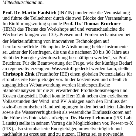
Mitteldeutschland an.
Prof. Dr. Martin Faulstich
(INZIN) moderierte die Veranstaltung
und führte die Teilnehmer durch die zwei Blöcke der Veranstaltung.
Im Einführungsvortrag spannte
Prof. Dr. Thomas Bruckner
(IIRM) das Thema des Workshops auf und veranschaulichte die
Wechselwirkungen von CO
-Preisen und Fördermechanismen bei
2
der Markteinführung von innovativen Technologien auf
Lernkurveneffekte. Die optimale Abstimmung beider Instrumente
sei „einer der Kernfragen, die uns die nächsten 20 bis 30 Jahre aus
Sicht der Energiesystemforschung beschäftigen werden“, so Prof.
Bruckner. Für die Beantwortung der Frage, wie der künftige Bedarf
an regenerativ erzeugtem Wasserstoff gedeckt werden kann, stellte
Christoph Zink
(Fraunhofer IEE) einen globalen Potenzialatlas für
strombasierte Energieträger vor. In der kostenlosen und öffentlich
zugänglichen Webanwendung werden länderspezifische
Standortanalysen für die zu erwartenden Produktionsmengen und
Kosten dargestellt. Dabei konnte Herr Zink neben den erzielbaren
Vollaststunden der Wind- und PV-Anlagen auch den Einfluss der
sozio-ökonomischen Randbedingungen in den betrachteten Ländern
sowie die Wasserverfügbarkeit als wesentliche Einflussfaktoren auf
die Höhe des Potenzials aufzeigen.
Dr. Harry Lehmann
(PtX Lab
Lausitz) stellte in seinem Vortrag die Möglichkeiten vor, Power-to-X
(PtX), also strombasierte Energieträger, umweltverträglich und
nachhaltig zu erzeugen und zu nutzen. Hierzu sei es notwendig,