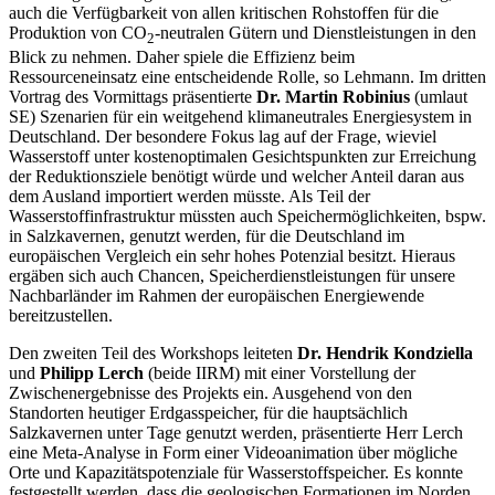
auch die Verfügbarkeit von allen kritischen Rohstoffen für die
Produktion von CO
-neutralen Gütern und Dienstleistungen in den
2
Blick zu nehmen. Daher spiele die Effizienz beim
Ressourceneinsatz eine entscheidende Rolle, so Lehmann. Im dritten
Vortrag des Vormittags präsentierte
Dr. Martin Robinius
(umlaut
SE) Szenarien für ein weitgehend klimaneutrales Energiesystem in
Deutschland. Der besondere Fokus lag auf der Frage, wieviel
Wasserstoff unter kostenoptimalen Gesichtspunkten zur Erreichung
der Reduktionsziele benötigt würde und welcher Anteil daran aus
dem Ausland importiert werden müsste. Als Teil der
Wasserstoffinfrastruktur müssten auch Speichermöglichkeiten, bspw.
in Salzkavernen, genutzt werden, für die Deutschland im
europäischen Vergleich ein sehr hohes Potenzial besitzt. Hieraus
ergäben sich auch Chancen, Speicherdienstleistungen für unsere
Nachbarländer im Rahmen der europäischen Energiewende
bereitzustellen.
Den zweiten Teil des Workshops leiteten
Dr. Hendrik Kondziella
und
Philipp Lerch
(beide IIRM) mit einer Vorstellung der
Zwischenergebnisse des Projekts ein. Ausgehend von den
Standorten heutiger Erdgasspeicher, für die hauptsächlich
Salzkavernen unter Tage genutzt werden, präsentierte Herr Lerch
eine Meta-Analyse in Form einer Videoanimation über mögliche
Orte und Kapazitätspotenziale für Wasserstoffspeicher. Es konnte
festgestellt werden, dass die geologischen Formationen im Norden