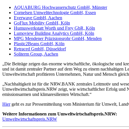
AQUABURG Hochwasserschutz GmbH, Münster
Cornelsen Umwelttechnologie GmbH, Essen
Everwave GmbH, Aachen
GoFlux Mobility GmbH, Köln
Humuswerkstatt Worth und Frey GbR, Köln
Lumoview Building Analytics GmbH, Köln
MPG Mendener Präzisionsrohr GmbH, Menden
Plastic2Beans GmbH, Köln
Retraced GmbH, Düsseldorf
Soliterm Group, Aachen
„Die Beiträge zeigen das enorme wirtschaftliche, ökologische und k
und ist damit zentraler Partner auf dem Weg zu einem nachhaltigen 
Umweltwirtschaft profitieren Unternehmen, Natur und Mensch gleich
„Nachhaltigkeit ist für die NRW.BANK zentrales Leitmotiv und wese
Umweltwirtschaftspreis.NRW zeigt, wie wirtschaftlicher Erfolg und 
emissionsarmen und klimaresilienten Wirtschaft.“
Hier
geht es zur Pressemitteilung vom Ministerium für Umwelt, Land
Weitere Informationen zum Umweltwirtschaftspreis.NRW:
Umweltwirtschaftspreis.NRW