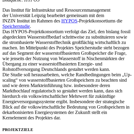
Das Institut für Infrastruktur und Ressourcenmanagement
der Universität Leipzig bearbeitet gemeinsam mit dem
INZIN Institut im Rahmen des
HYPOS
-Projektkonsortiums die
Speicherstudie
.
Das HYPOS-Projektkonsortium verfolgt das Ziel, den bislang fossil
abgedeckten Wasserstoffbedarf schrittweise zu substituieren sowie
die strombasierte Wasserstofftechnik großflächig wirtschaftlich zu
machen. Im Mittelpunkt des Projektes Speicherstudie steht bezogen
auf das Segment der wasserstoffbasierten Großspeicher die Frage,
wie jenseits der Nutzung von Wasserstoff in Nischenmärkten der
Übergang zu einer wasserstoffbasierten Energie- und
Rohstoffversorgung Deutschlands gestaltet werden kann.
Die Studie soll herausarbeiten, welche Randbedingungen beim „Up-
scaling“ von wasserstoffbasierten Großspeichern zu beachten sind
und wie deren Markteinführung bzw. insbesondere deren
Markthochlauf regulatorisch so gestaltet werden kann, dass sich
hierdurch ein volkswirtschaftlicher Mehrwert für zukünftige
Energieversorgungssysteme ergibt. Insbesondere der strategische
Blick auf die volkswirtschaftliche Bedeutung von Großspeichern in
dekarbonisierten Energiesystemen der Zukunft stellt ein
Kernelement des Projektes dar.
PROJEKTZIELE