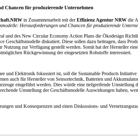
und Chancen für produzierende Unternehmen
chaft.NRW
in Zusammenarbeit mit der
Effizienz Agentur NRW
die A
tsmodelle: Herausforderungen und Chancen für produzierende Unterne
Deal und des New Circular Economy Action Plans die Ökodesign Richtli
e Geschäftsmodelle diskutiert. Diese sollen dazu beitragen, dass Prod
Nutzung zur Verfügung gestellt werden. Somit hat der Hersteller einers
stmöglichen Rückgewinnung der eingesetzten Rohstoffe interessiert.
d Elektronik fokussiert ist, soll die Sustainable Products Initiative
men auch für Hersteller von Sensortechnik, Batterien und Akkumulator
hrzeuge eingeführt werden. Dies würde eine tiefgreifende Umstellung d
prechende Umstellung der Geschäftsmodelle Auswirkungen haben, wenn a
orderungen und Konsequenzen und einen Diskussions- und Vernetzungsra