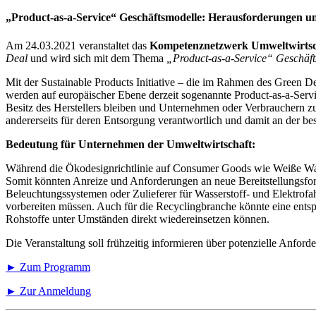
„Product-as-a-Service“ Geschäftsmodelle: Herausforderungen 
Am 24.03.2021 veranstaltet das
Kompetenznetzwerk Umweltwirts
Deal
und wird sich mit dem Thema
„Product-as-a-Service“ Geschäf
Mit der Sustainable Products Initiative – die im Rahmen des Green 
werden auf europäischer Ebene derzeit sogenannte Product-as-a-Servic
Besitz des Herstellers bleiben und Unternehmen oder Verbrauchern zur 
andererseits für deren Entsorgung verantwortlich und damit an der be
Bedeutung für Unternehmen der Umweltwirtschaft:
Während die Ökodesignrichtlinie auf Consumer Goods wie Weiße Ware un
Somit könnten Anreize und Anforderungen an neue Bereitstellungsfor
Beleuchtungssystemen oder Zulieferer für Wasserstoff- und Elektrofa
vorbereiten müssen. Auch für die Recyclingbranche könnte eine ents
Rohstoffe unter Umständen direkt wiedereinsetzen können.
Die Veranstaltung soll frühzeitig informieren über potenzielle Anf
►
Zum Programm
►
Zur Anmeldung